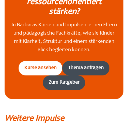
ressourcenorientiert
stärken?
In Barbaras Kursen und Impulsen lernen Eltern
und pädagogische Fachkräfte, wie sie Kinder
mit Klarheit, Struktur und einem stärkenden
Blick begleiten können.
Kurse ansehen
Thema anfragen
Zum Ratgeber
Weitere Impulse