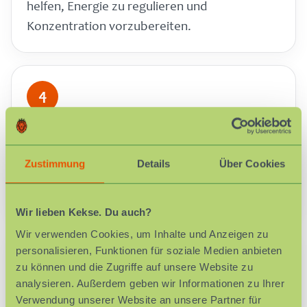
helfen, Energie zu regulieren und
Konzentration vorzubereiten.
4
Übergänge ankündigen.
Viele Kinder profitieren davon, wenn Wechsel
Zustimmung
Details
Über Cookies
vorhersehbar werden: „In fünf Minuten
räumen wir auf.“
Wir lieben Kekse. Du auch?
Wir verwenden Cookies, um Inhalte und Anzeigen zu
personalisieren, Funktionen für soziale Medien anbieten
5
zu können und die Zugriffe auf unsere Website zu
analysieren. Außerdem geben wir Informationen zu Ihrer
Sichtbare Routinen nutzen.
Verwendung unserer Website an unsere Partner für