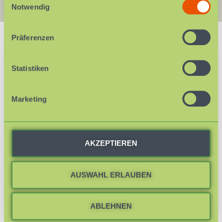
Notwendig
Präferenzen
KURSE & FORTBILDUNGEN
Statistiken
Aktuelle Kurse ansehen
Marketing
Hier finden Sie aktuelle Angebote für Kinder,
Eltern und pädagogische Fachkräfte – rund
um Resilienz, Selbstbehauptung und
AKZEPTIEREN
Kinderstärkung auf Augenhöhe.
AUSWAHL ERLAUBEN
Zu den aktuellen Kursen
ABLEHNEN