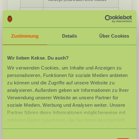
06/2020
Gesundheitsmanagerin für die
–
Kindertagesbetreuung
01/2025
Zustimmung
Details
Über Cookies
2016
DTB Kursleiterin „Mama fit, Baby mit“
2015
DTB Kursleiterin BiB „Babys in
Wir lieben Kekse. Du auch?
Bewegung“
Wir verwenden Cookies, um Inhalte und Anzeigen zu
personalisieren, Funktionen für soziale Medien anbieten
2013–
STB Übungsleiterin Eltern-Kind /
zu können und die Zugriffe auf unsere Website zu
2014
Kleinkindturnen (C-Lizenz)
analysieren. Außerdem geben wir Informationen zu Ihrer
Verwendung unserer Website an unsere Partner für
2011–
Regelmäßige Auffrischung Erste-Hilfe
2025
am Kind
soziale Medien, Werbung und Analysen weiter. Unsere
Partner führen diese Informationen möglicherweise mit
weiteren Daten zusammen, die Sie ihnen bereitgestellt
(DTB = Deutscher Turnerbund, STB = Schwäbischer
haben oder die sie im Rahmen Ihrer Nutzung der Dienste
Turnerbund)
gesammelt haben.
Einwilligungsauswahl