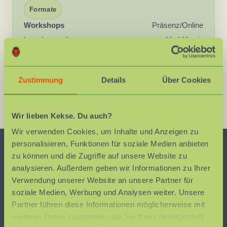
Formate
Workshops
Präsenz/Online
Impulsvorträge
60–120 min
Elternabende
60–120 min
Zustimmung
Details
Über Cookies
ANFRAGEN
Wir lieben Kekse. Du auch?
Wir verwenden Cookies, um Inhalte und Anzeigen zu
personalisieren, Funktionen für soziale Medien anbieten
zu können und die Zugriffe auf unsere Website zu
analysieren. Außerdem geben wir Informationen zu Ihrer
ZIELE
Verwendung unserer Website an unsere Partner für
soziale Medien, Werbung und Analysen weiter. Unsere
Partner führen diese Informationen möglicherweise mit
Sicher mit starkaufaugenhoehe
weiteren Daten zusammen, die Sie ihnen bereitgestellt