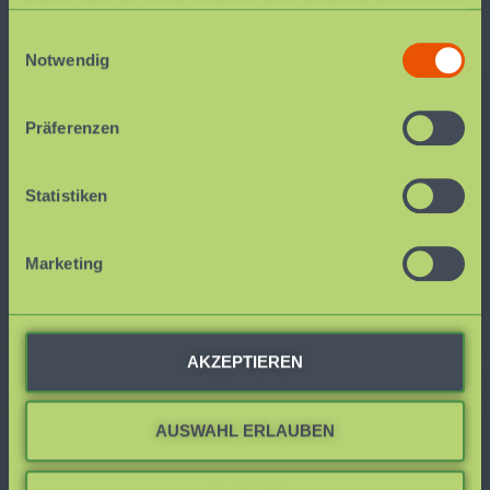
haben oder die sie im Rahmen Ihrer Nutzung der Dienste
gesammelt haben.
Einwilligungsauswahl
Notwendig
Gewinn für alle Kinder
Präferenzen
Sich selbst & andere verstehen
Selbstschutz & Selbstbehauptung
Statistiken
Gefühle erkennen & benennen können
Marketing
Positive Konfliktlösestrategien
Mehr Harmonie unter den Kindern
AKZEPTIEREN
Gewinn für Eltern &
AUSWAHL ERLAUBEN
pädagogische Fachkräfte